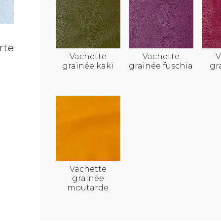
rte
Vachette
Vachette
V
grainée kaki
grainée fuschia
gr
Vachette
grainée
moutarde