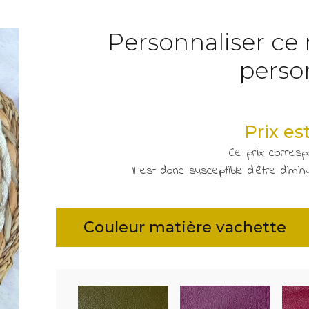
Personnaliser ce
perso
Prix es
Ce prix corres
Il est donc susceptible d'être dim
Couleur matière vachette